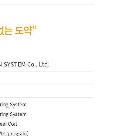
없는 도약”
YSTEM Co., Ltd.
ring System
ring System
eel Coil
PLC program)