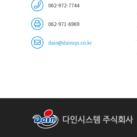
062-972-7744
062-971-6969
dain@dainsys.co.kr