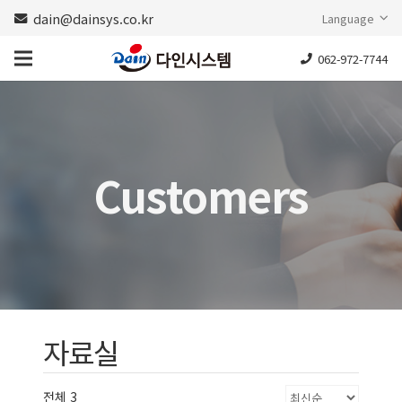
dain@dainsys.co.kr
Language
062-972-7744
Customers
자료실
전체 3