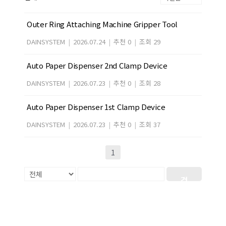
Outer Ring Attaching Machine Gripper Tool
DAINSYSTEM
|
2026.07.24
|
추천 0
|
조회 29
Auto Paper Dispenser 2nd Clamp Device
DAINSYSTEM
|
2026.07.23
|
추천 0
|
조회 28
Auto Paper Dispenser 1st Clamp Device
DAINSYSTEM
|
2026.07.23
|
추천 0
|
조회 37
1
검
색