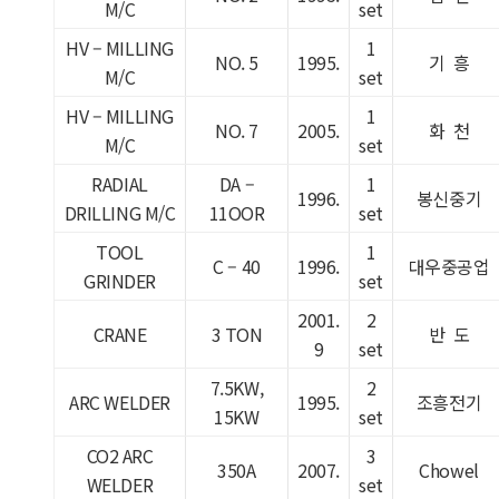
M/C
set
HV – MILLING
1
NO. 5
1995.
기 흥
M/C
set
HV – MILLING
1
NO. 7
2005.
화 천
M/C
set
RADIAL
DA –
1
1996.
봉신중기
DRILLING M/C
11OOR
set
TOOL
1
C – 40
1996.
대우중공업
GRINDER
set
2001.
2
CRANE
3 TON
반 도
9
set
7.5KW,
2
ARC WELDER
1995.
조흥전기
15KW
set
CO2 ARC
3
350A
2007.
Chowel
WELDER
set