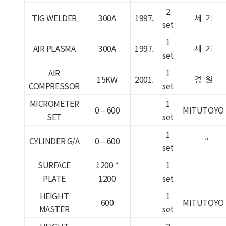
2
TIG WELDER
300A
1997.
세 기
set
1
AIR PLASMA
300A
1997.
세 기
set
AIR
1
15KW
2001.
경 원
COMPRESSOR
set
MICROMETER
1
0 – 600
MITUTOYO
SET
set
1
CYLINDER G/A
0 – 600
″
set
SURFACE
1200 *
1
PLATE
1200
set
HEIGHT
1
600
MITUTOYO
MASTER
set