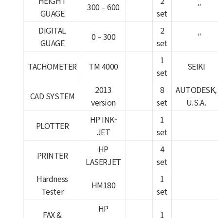
HEIGHT
2
300 – 600
″
GUAGE
set
DIGITAL
2
0 – 300
″
GUAGE
set
1
TACHOMETER
TM 4000
SEIKI
set
2013
8
AUTODESK,
CAD SYSTEM
version
set
U.S.A.
HP INK-
1
PLOTTER
JET
set
HP
4
PRINTER
LASERJET
set
Hardness
1
HM180
Tester
set
HP
FAX &
1