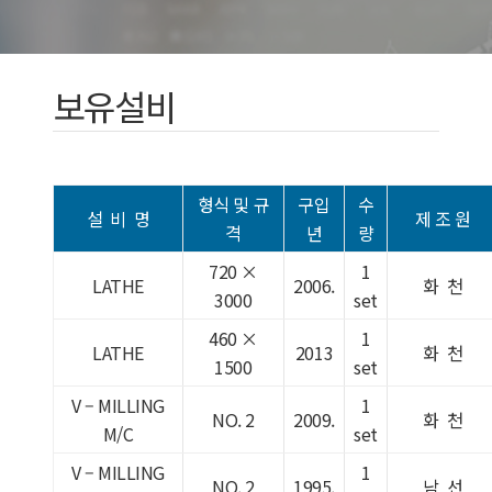
보유설비
형식 및 규
구입
수
설 비 명
제 조 원
격
년
량
720 ×
1
LATHE
2006.
화 천
3000
set
460 ×
1
LATHE
2013
화 천
1500
set
V – MILLING
1
NO. 2
2009.
화 천
M/C
set
V – MILLING
1
NO. 2
1995.
남 선