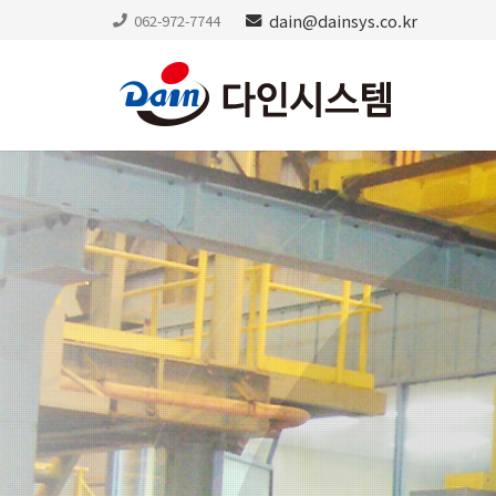
dain@dainsys.co.kr
062-972-7744